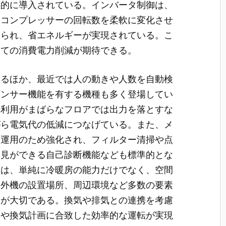
極的に導入されている。インバータ制御は、
てコンプレッサーの回転数を柔軟に変化させ
えられ、省エネルギーが実現されている。こ
じての消費電力削減が期待できる。
きるほか、最近では人の動きや人数を自動検
センサー機能を有する機種も多く登場してい
や利用がまばらなフロアでは出力を落とすな
がら電気代の低減につなげている。また、メ
定運用のため強化され、フィルター清掃や点
発見ができる自己診断機能なども標準的とな
ては、単純に冷暖房の能力だけでなく、空間
内外機の設置場所、周辺環境など多数の要素
とが大切である。換気や排気との連携を考慮
環や換気計画に合致した効率的な運転が実現