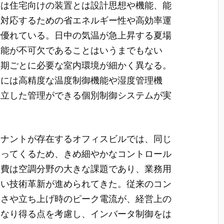
らは住宅向けの装置とは設計思想や機能、能
に対応するための省エネルギー性や高効率運
で優れている。日中の気温が急上昇する夏場
機能が不可欠であることはいうまでもない
時期ごとに必要な室内環境が細かく異なる。
ンには高精度な温度制御機能や湿度管理機
独立した管理ができる個別制御システムが実
テナントが存在するオフィスビルでは、同じ
違ってくるため、きめ細やかなコントロール
消費は空調分野の大きな課題であり、業務用
しい技術革新が進められてきた。従来のコン
きさや立ち上げ時のピーク電流が、経営上の
となり得る点を考慮し、インバータ制御をは