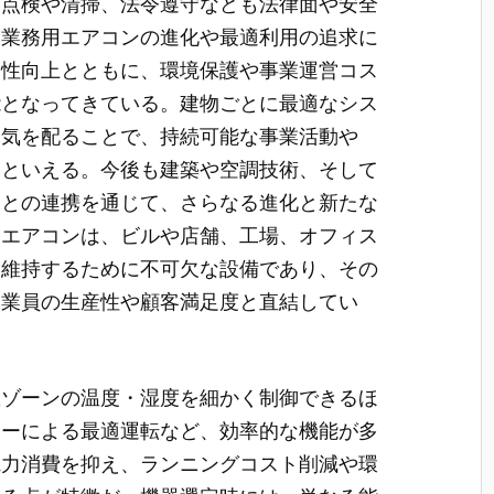
期点検や清掃、法令遵守なども法律面や安全
た業務用エアコンの進化や最適利用の追求に
適性向上とともに、環境保護や事業運営コス
能となってきている。建物ごとに最適なシス
に気を配ることで、持続可能な事業活動や
るといえる。今後も建築や空調技術、そして
野との連携を通じて、さらなる進化と新たな
用エアコンは、ビルや店舗、工場、オフィス
を維持するために不可欠な設備であり、その
従業員の生産性や顧客満足度と直結してい
数ゾーンの温度・湿度を細かく制御できるほ
サーによる最適運転など、効率的な機能が多
電力消費を抑え、ランニングコスト削減や環