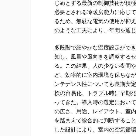
じめとする最新の制御技術が積
必要とされる冷暖房能力に応じ
るため、無駄な電気の使用が抑
のような工夫により、年間を通
多段階で細やかな温度設定がで
知し、風量や風向きを調整する
る。この結果、人の少ない夜間
ど、効率的に室内環境を保ちな
ンテナンス性についても長期安
検の容易化、トラブル時に早期
ってきた。導入時の選定におい
の広さ、用途、レイアウト、室
を踏まえて総合的に判断するこ
した設計により、室内の空気循