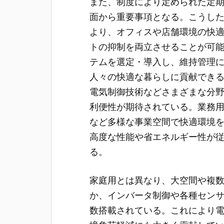
また、制度により定められた定
面から重要事項となる。こうし
より、オフィスや店舗環境の快
トの抑制を両立させることが可
テムを選定・導入し、維持管理
人々の快適な暮らしに貢献でき
電気制御技術などさまざまな分
利便性が期待されている。業務
など多様な事業空間で快適環境
高度な性能や省エネルギー性が
る。
家庭用とは異なり、大空間や複
か、インバータ制御や各種セン
数搭載されている。これにより