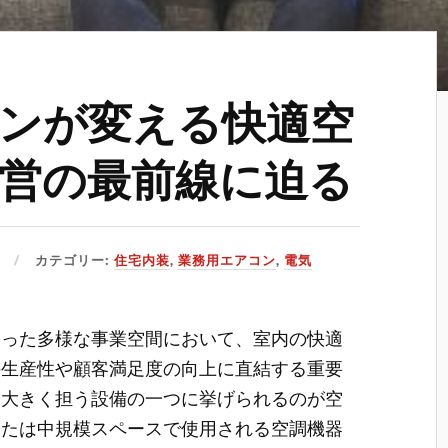
ンが変える快適空
営の最前線に迫る
カテゴリー:
住宅内装
,
業務用エアコン
,
電気
いった多様な事業空間において、室内の快適
の生産性や顧客満足度の向上に直結する重要
を大きく担う設備の一つに挙げられるのが空
または中規模スペースで使用される空調機器