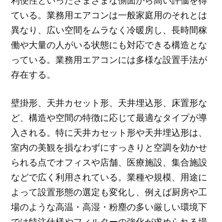
利便性といったさまざまな側面から高い評価を得
ている。業務用エアコンは一般家庭用のそれとは
異なり、広い空間をムラなく冷暖房し、長時間稼
働や大量の人がいる状態にも対応できる構造とな
っている。業務用エアコンには多様な設置手法が
存在する。
壁掛形、天井カセット形、天井埋込形、床置形な
ど、構造や空間の特徴に応じて最適なタイプが導
入される。特に天井カセット形や天井埋込形は、
室内の美観を損なわずにすっきりと空調を効かせ
られる点でオフィスや店舗、医療施設、集合施設
などで広く利用されている。業種や規模、用途に
よって設置形態の選定も変化し、例えば厨房や工
場のような高温・高湿・粉塵の多い厳しい環境下
では特注仕様やフィルターの強化が求められる場